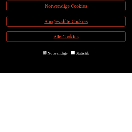
Notwendige Cookies
Ausgewählte Cookies
Alle Cookies
Notwendige
Statistik
Über uns
Kontakt & Öffnungszeiten
Versand & Zahlung
E-Reader & E-Books
Service für Schulen
Service für Bibliotheken
AGB
Widerrufsrecht
<VERTRAG WIDERRUFEN>
Datenschutz