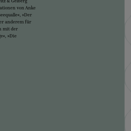
eltz & Gelberg
rationen von Anke
eequalle«, »Der
ter anderem für
 mit der
e«, »Die