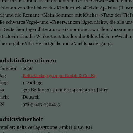
t mit ihrer Familie in einem kleinen Ort im Schwarzwald. Bei B
chienen von ihr bisher das Kinderbuch »Helsin Apelsin« (Illust
l) und die Romane »Mein Sommer mit Mucks«, »Tanz der Tiefs
ße schwarze Vogel« und »Feuerwanzen lügen nicht«, die alle un
 Deutschen Jugendliteraturpreis nominiert wurden. Zusammen
ustratorin Claudia Weikert entstanden die Bilderbücher »Waldtag
berung der Villa Herbstgold« und »Nachtspaziergang«.
oduktinformationen
chienen
2026
lag
Beltz Verlagsgruppe Gmbh & Co. Kg
lage
1. Auflage
os
320 Seiten; 21.4 cm x 14.4 cm; ab 14 Jahre
rache
Deutsch
BN
978-3-407-79041-5
oduktsicherheit
steller: Beltz Verlagsgruppe GmbH & Co. KG