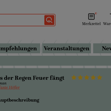
0
Merkzettel
War
mpfehlungen
Veranstaltungen
New
s der Regen Feuer fängt
man
fanie Höfler
uptbeschreibung