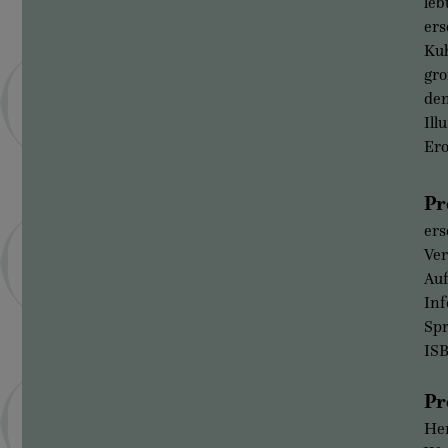
leb
ers
Kuh
gro
den
Ill
Ero
Pr
ers
Ver
Auf
Inf
Sp
IS
Pr
Her