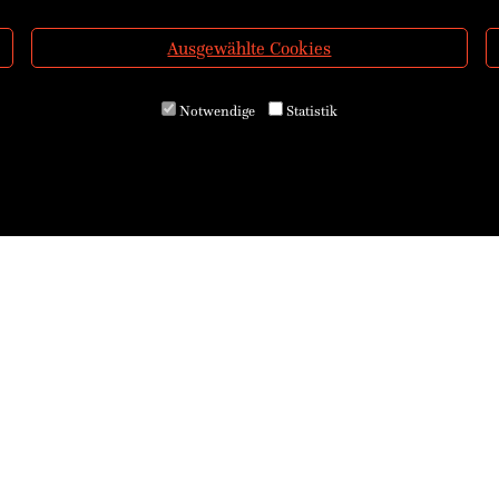
Ausgewählte Cookies
Notwendige
Statistik
 GmbH & Co KG
Buchhandlung
, 4400 Steyr, Österreich
+43(0)72 52 520 53-10
ndesgericht Steyr
buchhandlung@ennsthaler.at
U37069104
Verlag
dung
+43(0)72 52 520 53
asse Haidershofen
verlag@ennsthaler.at
3227 8000 0004 8868
ATWW278