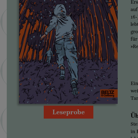
Ers
auf
16-
leb
gro
für
»Re
Ein
wei
Tan
Leseprobe
Üb
Ste
in 