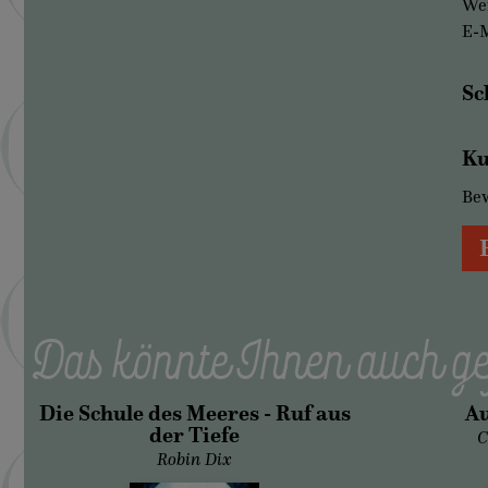
Wer
E-M
Sc
Ku
Be
Das könnte Ihnen auch ge
Die Schule des Meeres - Ruf aus
Au
der Tiefe
C
Robin Dix