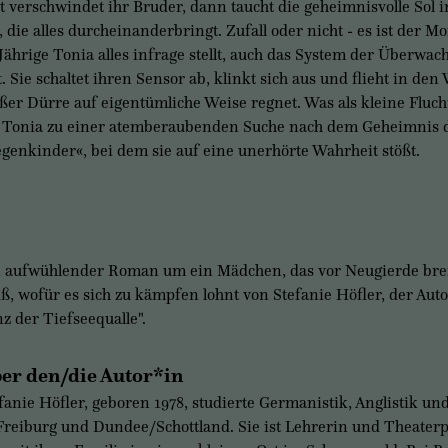
t verschwindet ihr Bruder, dann taucht die geheimnisvolle Sol 
, die alles durcheinanderbringt. Zufall oder nicht - es ist der 
Jährige Tonia alles infrage stellt, auch das System der Überwac
t. Sie schaltet ihren Sensor ab, klinkt sich aus und flieht in den 
ßer Dürre auf eigentümliche Weise regnet. Was als kleine Fluc
 Tonia zu einer atemberaubenden Suche nach dem Geheimnis 
genkinder«, bei dem sie auf eine unerhörte Wahrheit stößt.
 aufwühlender Roman um ein Mädchen, das vor Neugierde bre
ß, wofür es sich zu kämpfen lohnt von Stefanie Höfler, der Aut
z der Tiefseequalle".
er den/die Autor*in
fanie Höfler, geboren 1978, studierte Germanistik, Anglistik un
Freiburg und Dundee/Schottland. Sie ist Lehrerin und Theater