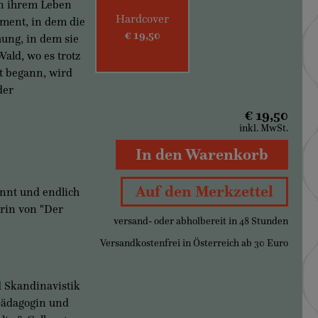
in ihrem Leben
Hardcover
Moment, in dem die
€ 19,50
hung, in dem sie
Wald, wo es trotz
ht begann, wird
der
€ 19,50
inkl. MwSt.
In den Warenkorb
Auf den Merkzettel
nnt und endlich
orin von "Der
versand- oder abholbereit in 48 Stunden
Versandkostenfrei in Österreich ab 30 Euro
d Skandinavistik
pädagogin und