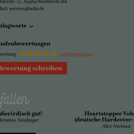
derstr. 10, 69469 Weinheim DE
ail: service@beltz.de
hlagworte
ndenbewertungen
wertung
2 Bewertungen
Bewertung schreiben
fallen
ßerirdisch gut!
Heartstopper Vol
(deutsche Hardcover
hristine Nöstlinger
Alice Oseman