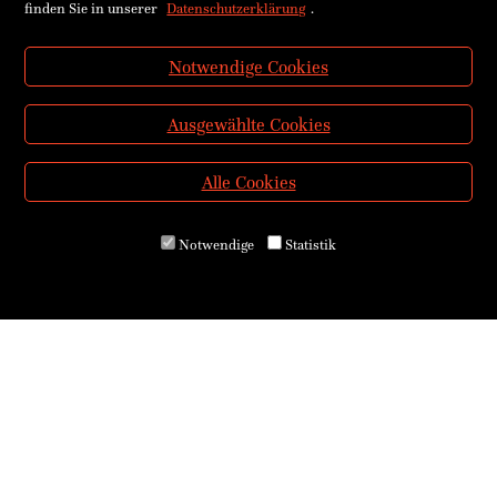
finden Sie in unserer
Datenschutzerklärung
.
Notwendige Cookies
Ausgewählte Cookies
Alle Cookies
Notwendige
Statistik
Über uns
Kontakt & Öffnungszeiten
Versand & Zahlung
E-Reader & E-Books
Service für Schulen
Service für Bibliotheken
AGB
Widerrufsrecht