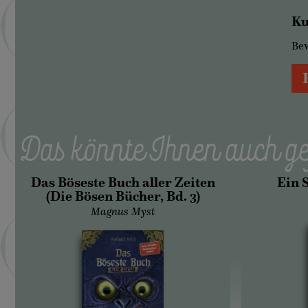
Ku
Be
Das könnte Ihnen auch ge
Das Böseste Buch aller Zeiten
Ein 
(Die Bösen Bücher, Bd. 3)
Magnus Myst