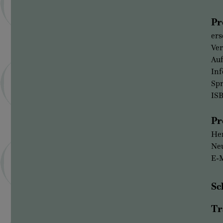
Pr
ers
Ver
Auf
Inf
Sp
IS
Pr
Her
Neu
E-M
Sc
Tr