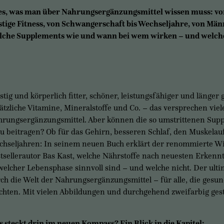
es, was man über Nahrungsergänzungsmittel wissen muss: von
stige Fitness, von Schwangerschaft bis Wechseljahre, von Män
che Supplements wie und wann bei wem wirken – und welche
stig und körperlich fitter, schöner, leistungsfähiger und länge
ätzliche Vitamine, Mineralstoffe und Co. – das versprechen viel
rungsergänzungsmittel. Aber können die so umstrittenen Supp
u beitragen? Ob für das Gehirn, besseren Schlaf, den Muskelau
hseljahren: In seinem neuen Buch erklärt der renommierte Wi
tsellerautor Bas Kast, welche Nährstoffe nach neuesten Erkenn
welcher Lebensphase sinnvoll sind – und welche nicht. Der ult
ch die Welt der Nahrungsergänzungsmittel – für alle, die gesu
hten. Mit vielen Abbildungen und durchgehend zweifarbig gesta
 steckt drin im neuen Kompass? Ein Blick in die Kapitel: