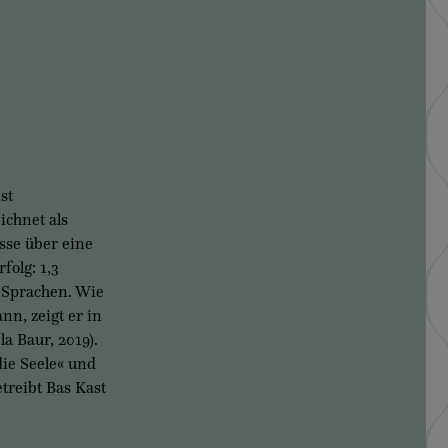
st
ichnet als
sse über eine
olg: 1,3
 Sprachen. Wie
nn, zeigt er in
 Baur, 2019).
die Seele« und
treibt Bas Kast