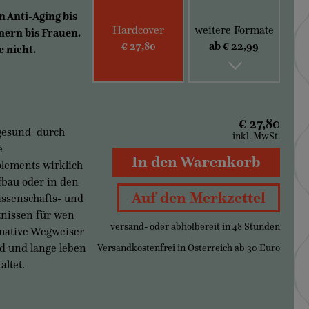
 Anti-Aging bis
Hardcover
weitere Formate
nern bis Frauen.
€ 27,80
ab € 22,99
 nicht.
€ 27,80
r gesund durch
inkl. MwSt.
e
In den Warenkorb
lements wirklich
fbau oder in den
Auf den Merkzettel
ssenschafts- und
tnissen für wen
versand- oder abholbereit in 48 Stunden
imative Wegweiser
nd und lange leben
Versandkostenfrei in Österreich ab 30 Euro
ltet.