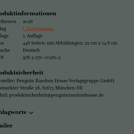
oduktinformationen
chienen
2026
lag
C.bertelsmann
lage
1. Auflage
os
448 Seiten; mit Abbildungen; 22 cm x 14.8 cm
rache
Deutsch
BN
978-3-570-10582-5
oduktsicherheit
steller: Penguin Random House Verlagsgruppe GmbH
markter Straße 28, 81673 München DE
ail: produktsicherheit@penguinrandomhouse.de
hlagworte
ailer