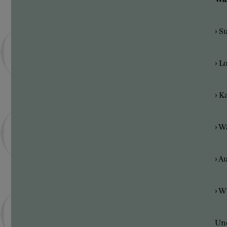
› S
› L
› K
› W
› A
› W
Und