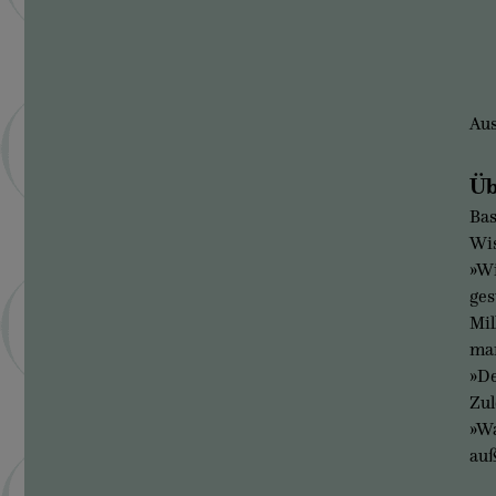
Aus
Üb
Bas
Wis
»Wi
ges
Mil
man
»De
Zul
»Wa
auß