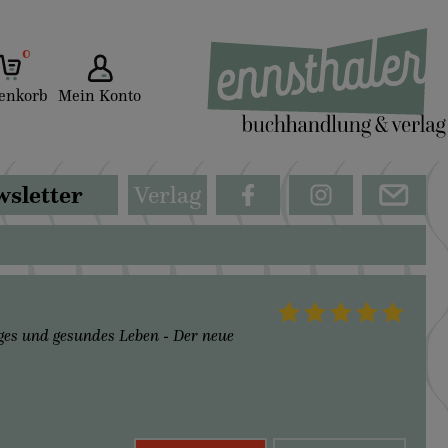
0
enkorb
Mein Konto
sletter
Verlag
nges und gesundes Leben - Der neue