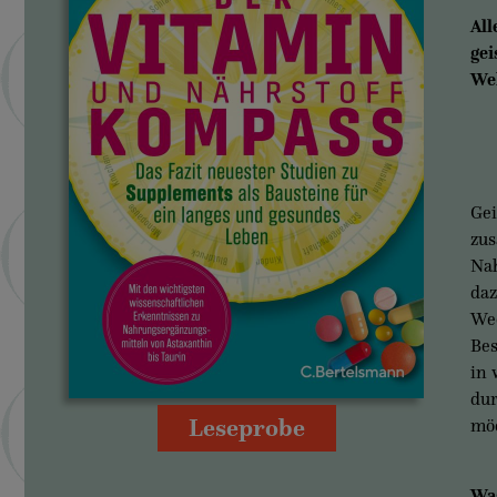
All
gei
Wel
Gei
zus
Nah
daz
Wec
Bes
in 
dur
Leseprobe
möc
Was