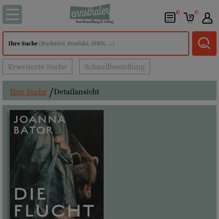
0
0
Ihre Suche
(Buchtitel, Produkt, ISBN, ...)
Erweiterte Suche
Schnellbestellung
Ihre Suche
Detailansicht