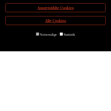
Ausgewählte Cookies
Alle Cookies
Notwendige
Statistik
Über uns
Kontakt & Öffnungszeiten
Versand & Zahlung
E-Reader & E-Books
Service für Schulen
Service für Bibliotheken
AGB
Widerrufsrecht
<VERTRAG WIDERRUFEN>
Datenschutz
Cookies
Barrierefreiheitserklärung