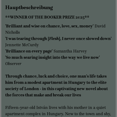
Hauptbeschreibung
**WINNER OF THE BOOKER PRIZE 2025**
'Brilliant and wise on chance, love, sex, money'
David
Nicholls
'
I was tearing through [
Flesh
], I never once slowed down
'
Jennette McCurdy
'
Brilliance on every page
'
Samantha Harvey
'
So much searing insight into the way we live now
'
Observer
Through chance, luck and choice, one man's life takes
him from a modest apartment in Hungary to the elite
society of London - in this captivating new novel about
the forces that make and break our lives
Fifteen-year-old István lives with his mother in a quiet
apartment complex in Hungary. New to the town and shy,