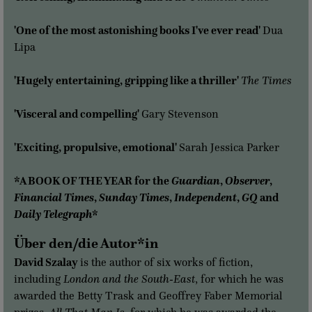
'One of the most astonishing books I've ever read'
Dua
Lipa
'Hugely entertaining, gripping like a thriller'
The Times
'Visceral and compelling'
Gary Stevenson
'Exciting, propulsive, emotional'
Sarah Jessica Parker
*A BOOK OF THE YEAR for the
Guardian
,
Observer
,
Financial Times
,
Sunday Times
,
Independent
,
GQ
and
Daily Telegraph
*
Über den/die Autor*in
David Szalay
is the author of six works of fiction,
including
London and the South-East
, for which he was
awarded the Betty Trask and Geoffrey Faber Memorial
prizes,
All That Man Is
, for which he was awarded the