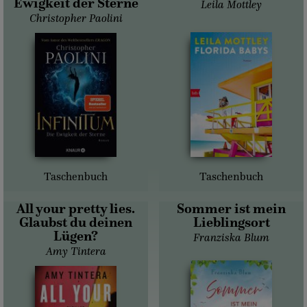
Ewigkeit der Sterne
Leila Mottley
Christopher Paolini
Taschenbuch
Taschenbuch
All your pretty lies.
Sommer ist mein
Glaubst du deinen
Lieblingsort
Lügen?
Franziska Blum
Amy Tintera