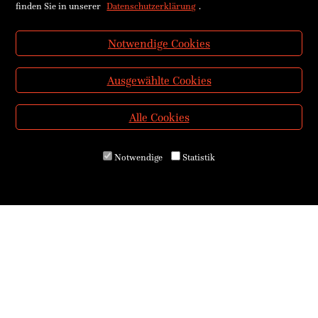
finden Sie in unserer
Datenschutzerklärung
.
Notwendige Cookies
Ausgewählte Cookies
Alle Cookies
Notwendige
Statistik
Über uns
Kontakt & Öffnungszeiten
Versand & Zahlung
E-Reader & E-Books
Service für Schulen
Service für Bibliotheken
AGB
Widerrufsrecht