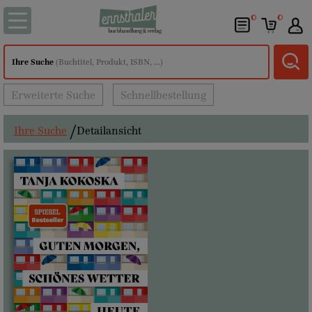
0
0
Ihre Suche
(Buchtitel, Produkt, ISBN, ...)
Erweiterte Suche
Schnellbestellung
Ihre Suche
Detailansicht