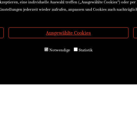
akzeptieren, eine individuelle Auswahl treffen („Ausgewählte Cookies“) oder per
instellungen jederzeit wieder aufrufen, anpassen und Cookies auch nachträglic
Ausgewählte Cookies
Notwendige
Statistik
 GmbH & Co KG
Buchhandlung
, 4400 Steyr, Österreich
+43(0)72 52 520 53-10
ndesgericht Steyr
buchhandlung@ennsthaler.at
U37069104
Verlag
dung
+43(0)72 52 520 53
asse Haidershofen
verlag@ennsthaler.at
3227 8000 0004 8868
ATWW278