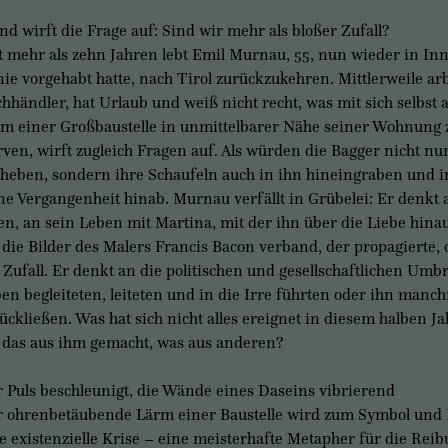
nd wirft die Frage auf: Sind wir mehr als bloßer Zufall?
t mehr als zehn Jahren lebt Emil Murnau, 55, nun wieder in In
nie vorgehabt hatte, nach Tirol zurückzukehren. Mittlerweile arbe
hhändler, hat Urlaub und weiß nicht recht, was mit sich selbst
m einer Großbaustelle in unmittelbarer Nähe seiner Wohnung 
ven, wirft zugleich Fragen auf. Als würden die Bagger nicht nu
heben, sondern ihre Schaufeln auch in ihn hineingraben und i
ne Vergangenheit hinab. Murnau verfällt in Grübelei: Er denkt 
n, an sein Leben mit Martina, mit der ihn über die Liebe hinau
 die Bilder des Malers Francis Bacon verband, der propagierte,
 Zufall. Er denkt an die politischen und gesellschaftlichen Umbr
en begleiteten, leiteten und in die Irre führten oder ihn manchm
ückließen. Was hat sich nicht alles ereignet in diesem halben J
 das aus ihm gemacht, was aus anderen?
 Puls beschleunigt, die Wände eines Daseins vibrierend
 ohrenbetäubende Lärm einer Baustelle wird zum Symbol und K
e existenzielle Krise – eine meisterhafte Metapher für die Rei