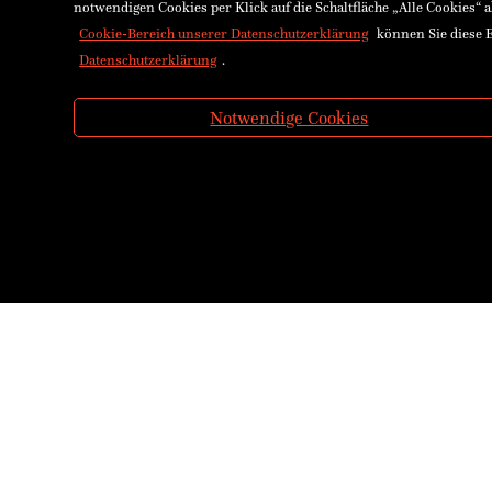
notwendigen Cookies per Klick auf die Schaltfläche „Alle Cookies“ 
Cookie-Bereich unserer Datenschutzerklärung
können Sie diese E
Datenschutzerklärung
.
Notwendige Cookies
Über uns
Ennsthaler
Kontakt & Öffnungszeiten
Stadtplatz 26
Versand & Zahlung
FN15484x La
E-Reader & E-Books
UID-NR: AT
Service für Schulen
Bankverbin
Service für Bibliotheken
Raiffeisenk
AGB
IBAN: AT74 
Widerrufsrecht
BIC: RLNW