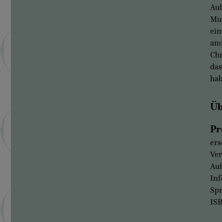
Auß
Mur
ein
and
Chr
das
hab
Üb
Pr
ers
Ver
Auf
Inf
Sp
IS