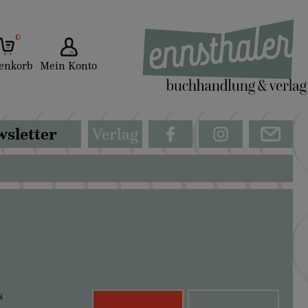
0
enkorb
Mein Konto
sletter
Verlag
s