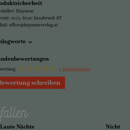
oduktsicherheit
steller: Haymon
erstr. 10/2, 6020 Innsbruck AT
ail: office@haymonverlag.at
hlagworte
ndenbewertungen
wertung
0 Bewertungen
Bewertung schreiben
fallen
Laute Nächte
Nicht