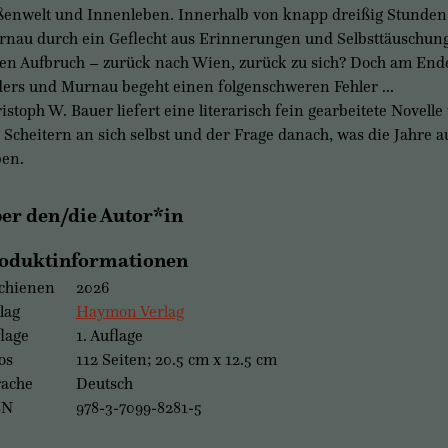
enwelt und Innenleben. Innerhalb von knapp dreißig Stunden t
nau durch ein Geflecht aus Erinnerungen und Selbsttäuschung
en Aufbruch – zurück nach Wien, zurück zu sich? Doch am End
ers und Murnau begeht einen folgenschweren Fehler ...
istoph W. Bauer liefert eine literarisch fein gearbeitete Novell
 Scheitern an sich selbst und der Frage danach, was die Jahre 
en.
er den/die Autor*in
oduktinformationen
chienen
2026
lag
Haymon Verlag
lage
1. Auflage
os
112 Seiten; 20.5 cm x 12.5 cm
rache
Deutsch
BN
978-3-7099-8281-5