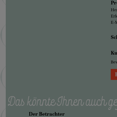
Pr
Her
Erl
E-M
Sc
Ku
Be
Das könnte Ihnen auch ge
Der Betrachter