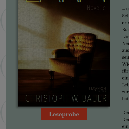
– u
Sei
er 
Buc
Lär
Ner
aus
sei
Wie
für
ein
Leb
zur
hat
Der
Leseprobe
Der
ein