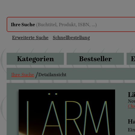
Ihre Suche
(Buchtitel, Produkt, ISBN, ...)
Erweiterte Suche
Schnellbestellung
Kategorien
Bestseller
E
Ihre Suche
Detailansicht
L
Nov
Chr
Ha
Ein