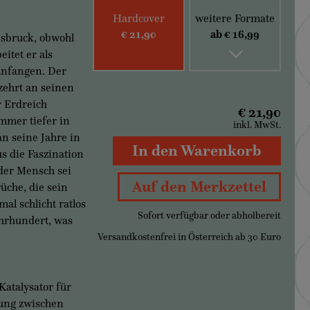
Hardcover
weitere Formate
€ 21,90
ab € 16,99
nsbruck, obwohl
itet er als
 anfangen. Der
zehrt an seinen
r Erdreich
€ 21,90
mmer tiefer in
inkl. MwSt.
an seine Jahre in
In den Warenkorb
s die Faszination
 der Mensch sei
Auf den Merkzettel
üche, die sein
al schlicht ratlos
Sofort verfügbar oder abholbereit
ahrhundert, was
Versandkostenfrei in Österreich ab 30 Euro
atalysator für
bung zwischen