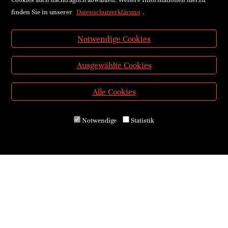
finden Sie in unserer
Datenschutzerklärung
.
Notwendige Cookies
Ausgewählte Cookies
Alle Cookies
Notwendige
Statistik
Über uns
Kontakt & Öffnungszeiten
Versand & Zahlung
E-Reader & E-Books
Service für Schulen
Service für Bibliotheken
AGB