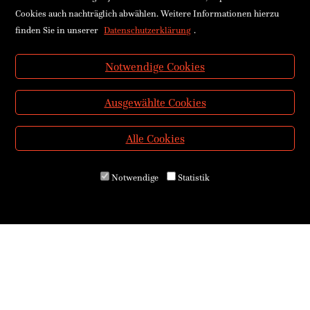
Cookies auch nachträglich abwählen. Weitere Informationen hierzu
finden Sie in unserer
Datenschutzerklärung
.
Notwendige Cookies
Ausgewählte Cookies
Alle Cookies
Notwendige
Statistik
Über uns
Kontakt & Öffnungszeiten
Versand & Zahlung
E-Reader & E-Books
Service für Schulen
Service für Bibliotheken