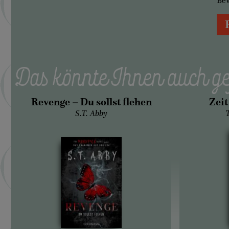
Be
Das könnte Ihnen auch ge
Revenge – Du sollst flehen
Zei
S.T. Abby