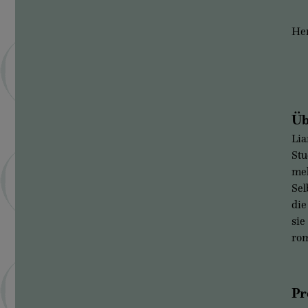
Her
Üb
Lia
Stu
meh
Sel
die
sie
ro
Pr