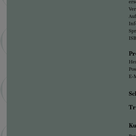
ers
Ver
Auf
Inf
Sp
IS
Pr
Her
Pos
E-M
Sc
Tr
Ku