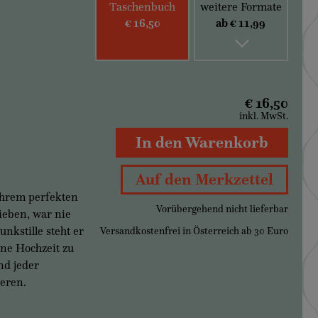
Taschenbuch
weitere Formate
€ 16,50
ab € 11,99
€ 16,50
inkl. MwSt.
In den Warenkorb
Auf den Merkzettel
ihrem perfekten
Vorübergehend nicht lieferbar
ieben, war nie
nkstille steht er
Versandkostenfrei in Österreich ab 30 Euro
ine Hochzeit zu
nd jeder
ieren.