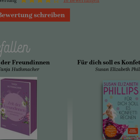
wertung
16 Bewertungen
Bewertung schreiben
fallen
t der Freundinnen
Für dich soll es Konfe
Tanja Huthmacher
Susan Elizabeth Phil