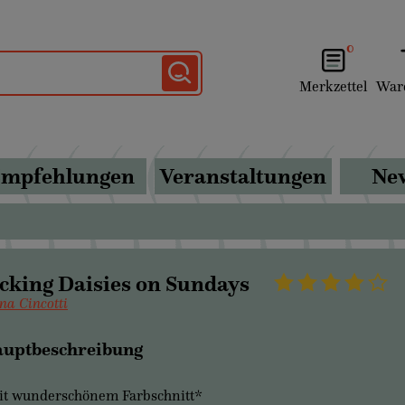
0
Merkzettel
War
mpfehlungen
Veranstaltungen
New
cking Daisies on Sundays
na Cincotti
uptbeschreibung
t wunderschönem Farbschnitt*