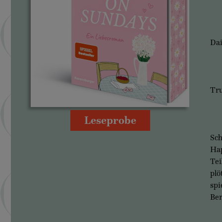
Dai
Tru
Leseprobe
Sch
Hap
Tei
plö
spi
Ber