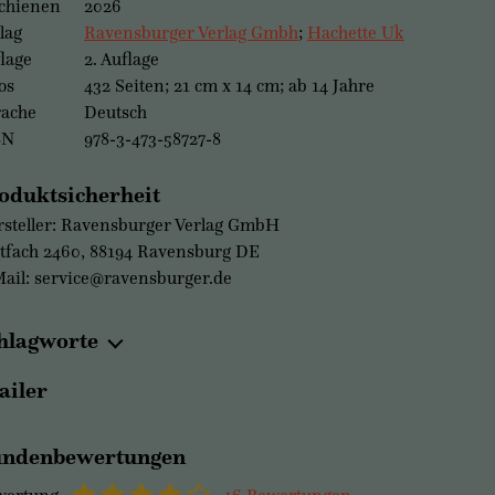
chienen
2026
lag
Ravensburger Verlag Gmbh
;
Hachette Uk
lage
2. Auflage
os
432 Seiten; 21 cm x 14 cm; ab 14 Jahre
rache
Deutsch
BN
978-3-473-58727-8
oduktsicherheit
steller: Ravensburger Verlag GmbH
tfach 2460, 88194 Ravensburg DE
ail: service@ravensburger.de
hlagworte
ailer
ndenbewertungen