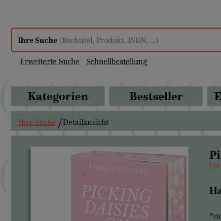
Ihre Suche
(Buchtitel, Produkt, ISBN, ...)
Erweiterte Suche
Schnellbestellung
Kategorien
Bestseller
E
Ihre Suche
Detailansicht
Pi
Lia
Ha
*mi