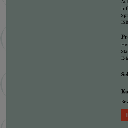
Auf
Inf
Sp
IS
Pr
Her
Sta
E-M
Sc
Ku
Be