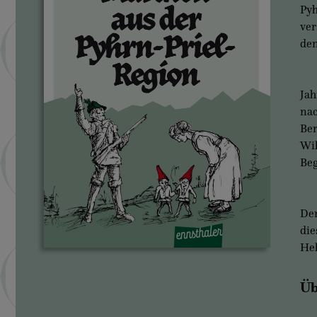
Pyh
ver
dem
Jah
nac
Ber
Wil
Beg
Der
die
He
Üb