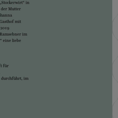
„Stockerwirt“ in
d der Mutter
Johanna
 Gasthof mit
 2009
d Ramsebner im
“ eine liebe
t für
d
 durchführt, im