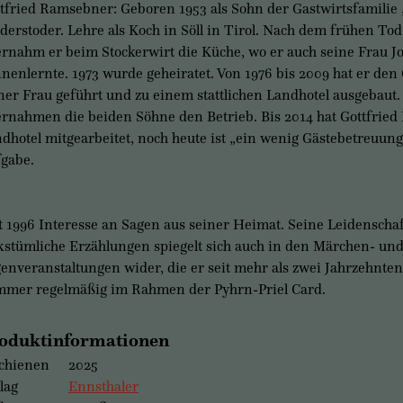
tfried Ramsebner: Geboren 1953 als Sohn der Gastwirtsfamilie 
derstoder. Lehre als Koch in Söll in Tirol. Nach dem frühen To
rnahm er beim Stockerwirt die Küche, wo er auch seine Frau 
nenlernte. 1973 wurde geheiratet. Von 1976 bis 2009 hat er den
ner Frau geführt und zu einem stattlichen Landhotel ausgebaut.
rnahmen die beiden Söhne den Betrieb. Bis 2014 hat Gottfrie
dhotel mitgearbeitet, noch heute ist „ein wenig Gästebetreuung
gabe.
t 1996 Interesse an Sagen aus seiner Heimat. Seine Leidenschaf
kstümliche Erzählungen spiegelt sich auch in den Märchen- un
enveranstaltungen wider, die er seit mehr als zwei Jahrzehnten
mer regelmäßig im Rahmen der Pyhrn-Priel Card.
oduktinformationen
chienen
2025
lag
Ennsthaler