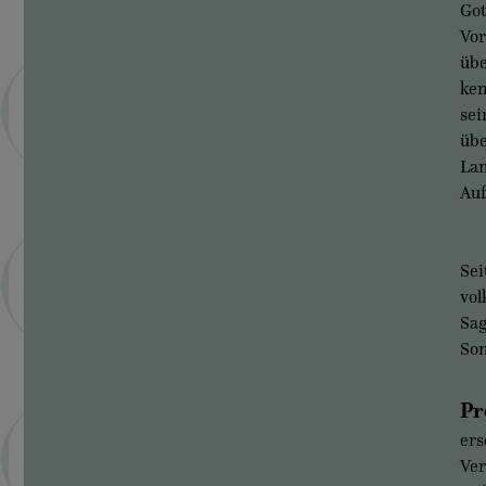
Got
Vor
übe
ken
sei
übe
Lan
Auf
Sei
vol
Sag
Som
Pr
ers
Ver