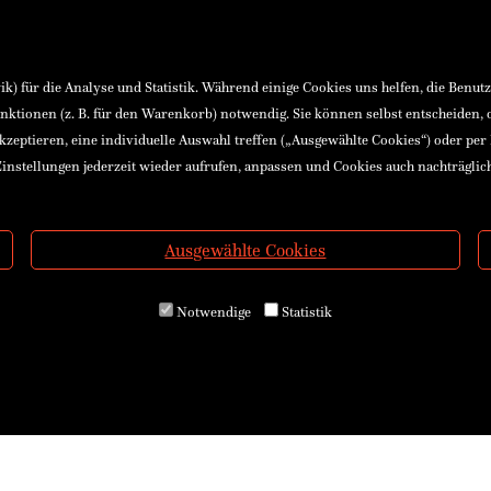
) für die Analyse und Statistik. Während einige Cookies uns helfen, die Benut
nktionen (z. B. für den Warenkorb) notwendig. Sie können selbst entscheiden,
akzeptieren, eine individuelle Auswahl treffen („Ausgewählte Cookies“) oder per
instellungen jederzeit wieder aufrufen, anpassen und Cookies auch nachträglic
Ausgewählte Cookies
Notwendige
Statistik
 GmbH & Co KG
Buchhandlung
, 4400 Steyr, Österreich
+43(0)72 52 520 53-10