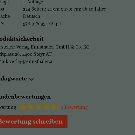
lage
1. Auflage
os
224 Seiten; 21 cm x 13.5 cm; ab 10 Jahre
rache
Deutsch
BN
978-3-7095-0164-1
oduktsicherheit
steller: Verlag Ennsthaler GmbH & Co. KG
dtplatz 26, 4400 Steyr AT
ail: verlag@ennsthaler.at
hlagworte
ndenbewertungen
wertung
1 Bewertung
Bewertung schreiben