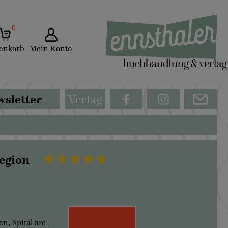
0
enkorb
Mein Konto
sletter
Verlag
egion
en, Spital am