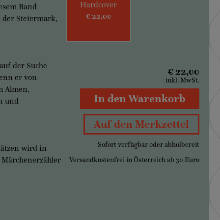
Hardcover
iesem Band
€ 22,00
 der Steiermark,
 auf der Suche
€ 22,00
enn er von
inkl. MwSt.
n Almen,
In den Warenkorb
rn und
Auf den Merkzettel
Sofort verfügbar oder abholbereit
ätzen wird in
n Märchenerzähler
Versandkostenfrei in Österreich ab 30 Euro