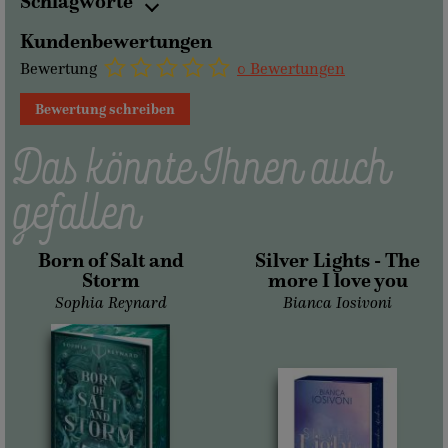
Schlagworte
Kundenbewertungen
Bewertung
0 Bewertungen
Bewertung schreiben
Das könnte Ihnen auch
gefallen
Born of Salt and
Silver Lights - The
Storm
more I love you
Sophia Reynard
Bianca Iosivoni