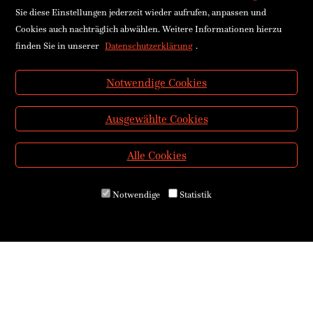
Sie diese Einstellungen jederzeit wieder aufrufen, anpassen und
Cookies auch nachträglich abwählen. Weitere Informationen hierzu
finden Sie in unserer
Datenschutzerklärung
.
Notwendige Cookies
Ausgewählte Cookies
Alle Cookies
Notwendige
Statistik
Über uns
Kontakt & Öffnungszeiten
Versand & Zahlung
E-Reader & E-Books
Service für Schulen