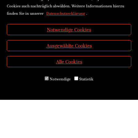
Cookies auch nachträglich abwählen. Weitere Informationen hierzu
finden Sie in unserer
Datenschutzerklärung
.
Notwendige Cookies
Ausgewählte Cookies
Alle Cookies
Notwendige
Statistik
Über uns
Kontakt & Öffnungszeiten
Versand & Zahlung
E-Reader & E-Books
Service für Schulen
Service für Bibliotheken