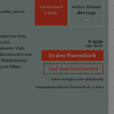
Taschenbuch
weitere Formate
ooler, als wir
€ 17,50
ab € 12,99
aum eine Frau
€ 17,50
on der
inkl. MwSt.
keover. Viele
 Beschwerden erst
In den Warenkorb
er Wohlbefinden
y zu fühlen.
Auf den Merkzettel
Sofort verfügbar oder abholbereit
Versandkostenfrei in Österreich ab 30 Euro