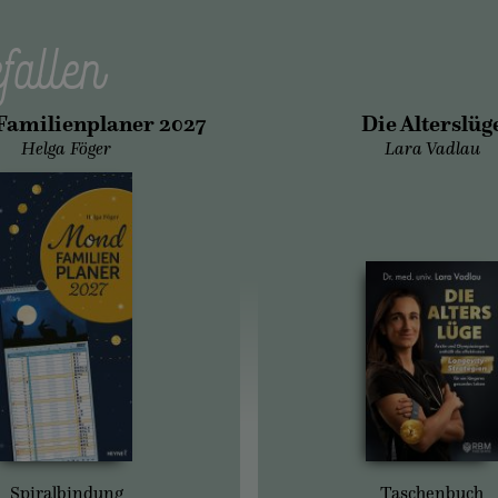
fallen
amilienplaner 2027
Die Alterslüg
Helga Föger
Lara Vadlau
Spiralbindung
Taschenbuch