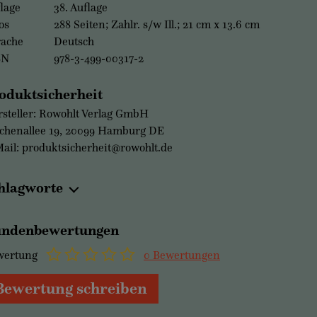
lage
38. Auflage
os
288 Seiten; Zahlr. s/w Ill.; 21 cm x 13.6 cm
rache
Deutsch
BN
978-3-499-00317-2
oduktsicherheit
steller: Rowohlt Verlag GmbH
chenallee 19, 20099 Hamburg DE
ail: produktsicherheit@rowohlt.de
hlagworte
ndenbewertungen
wertung
0 Bewertungen
Bewertung schreiben