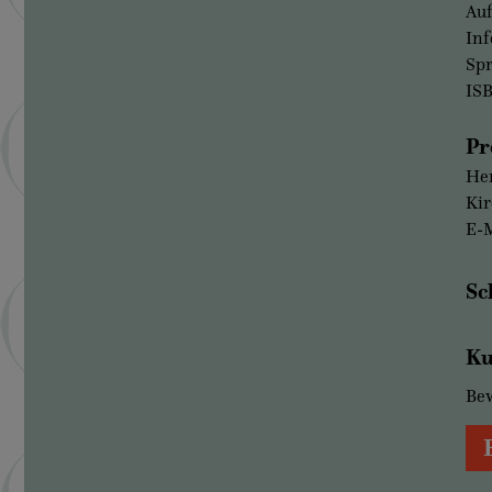
Auf
Inf
Sp
IS
Pr
Her
Kir
E-M
Sc
Ku
Be