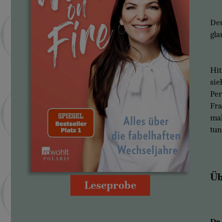
Deu
gla
Hi
sie
Per
Fra
mal
tun
Üb
Leseprobe
Dr.