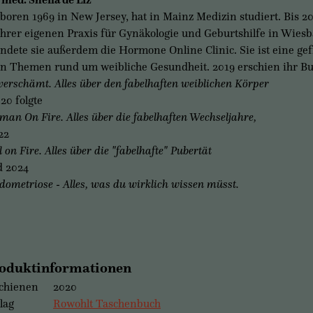
eboren 1969 in New Jersey, hat in Mainz Medizin studiert. Bis 20
ihrer eigenen Praxis für Gynäkologie und Geburtshilfe in Wies
ndete sie außerdem die Hormone Online Clinic. Sie ist eine gef
en Themen rund um weibliche Gesundheit. 2019 erschien ihr B
erschämt. Alles über den fabelhaften weiblichen Körper
020 folgte
an On Fire. Alles über die fabelhaften Wechseljahre,
22
l on Fire. Alles über die "fabelhafte" Pubertät
d 2024
ometriose - Alles, was du wirklich wissen müsst.
oduktinformationen
chienen
2020
lag
Rowohlt Taschenbuch