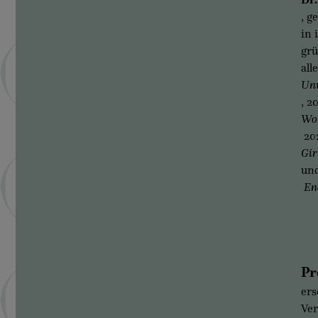
, g
in 
grü
all
Unv
, 2
Wom
20
Gir
un
End
Pr
ers
Ver