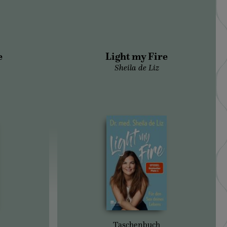
e
Light my Fire
Sheila de Liz
Taschenbuch