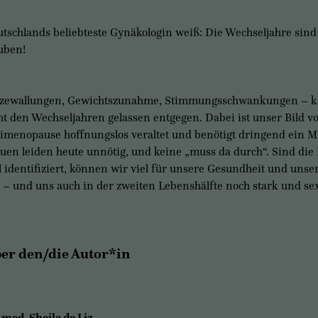
tschlands beliebteste Gynäkologin weiß: Die Wechseljahre sind c
uben!
tzewallungen, Gewichtszunahme, Stimmungsschwankungen – k
ht den Wechseljahren gelassen entgegen. Dabei ist unser Bild v
imenopause hoffnungslos veraltet und benötigt dringend ein Ma
uen leiden heute unnötig, und keine „muss da durch“. Sind die
 identifiziert, können wir viel für unsere Gesundheit und uns
 – und uns auch in der zweiten Lebenshälfte noch stark und sex
er den/die Autor*in
 med. Sheila de Liz