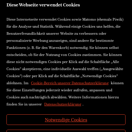
Diese Webseite verwendet Cookies
Einfach und sicher bezahlen
VISA
Mastercard
Diese Internetseite verwendet Cookies sowie Matomo (ehemals Piwik)
für die Analyse und Statistik. Während einige Cookies uns helfen, die
EPS (Sofort)
Rechnung
Benutzerfreundlichkeit unserer Website zu verbessern oder
PayPal
Gutschein
personalisierte Werbung anzuzeigen, sind andere für bestimmte
Funktionen (z. B. für den Warenkorb) notwendig. Sie können selbst
Ennsthaler GmbH & Co KG
entscheiden, ob Sie der Nutzung von Cookies zustimmen. Sie können
Stadtplatz 26, 4400 Steyr, Österreich
diese nicht notwendigen Cookies per Klick auf die Schaltfläche „Alle
FN15484x Landesgericht Steyr
Cookies“ akzeptieren, eine individuelle Auswahl treffen („Ausgewählte
UID-NR: ATU37069104
Cookies“) oder per Klick auf die Schaltfläche „Notwendige Cookies“
Bankverbindung
ablehnen. Im
Cookie-Bereich unserer Datenschutzerklärung
können
Raiffeisenkasse Haidershofen
Sie diese Einstellungen jederzeit wieder aufrufen, anpassen und
IBAN: AT74 3227 8000 0004 8868
BIC: RLNWATWW278
Cookies auch nachträglich abwählen. Weitere Informationen hierzu
finden Sie in unserer
Datenschutzerklärung
.
Buchhandlung
+43(0)72 52 520 53-10
Notwendige Cookies
buchhandlung@ennsthaler.at