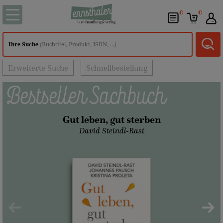
0
0
Ihre Suche
(Buchtitel, Produkt, ISBN, ...)
Erweiterte Suche
Schnellbestellung
Bestseller Sachbuch
Gut leben, gut sterben
David Steindl-Rast