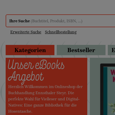
Ihre Suche
(Buchtitel, Produkt, ISBN, ...)
Erweiterte Suche
Schnellbestellung
Kategorien
Bestseller
E
Unser eBooks
Angebot
Herzlich Willkommen im Onlineshop der
Buchhandlung Ennsthaler Steyr. Die
perfekte Wahl für Vielleser und Digital-
Natives: Eine ganze Bibliothek für die
Hosentasche.