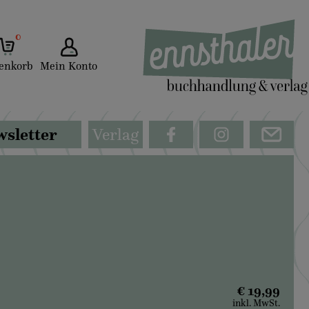
0
enkorb
Mein Konto
sletter
Verlag
€ 19,99
inkl. MwSt.