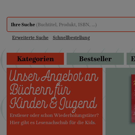
Ihre Suche
(Buchtitel, Produkt, ISBN, ...)
Erweiterte Suche
Schnellbestellung
Kategorien
Bestseller
E
Unser Angebot an
Büchern für
Kinder & Jugend
Erstleser oder schon Wiederholungstäter?
Hier gibt es Lesenachschub für die Kids.