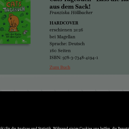
aus dem Sack!
Franziska Höllbacher
HARDCOVER
erschienen 2026
bei Magellan
Sprache: Deutsch
160 Seiten
ISBN: 978-3-7348-4194-1
Zum Buch
 GmbH & Co KG
Buchhandlung
, 4400 Steyr, Österreich
+43(0)72 52 520 53-10
ndesgericht Steyr
buchhandlung@ennsthaler.at
U37069104
Verlag
dung
+43(0)72 52 520 53
) für die Analyse und Statistik. Während einige Cookies uns helfen, die Benut