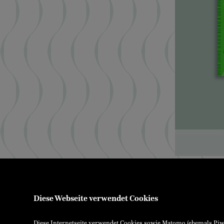
Über uns
Ennsthaler
Kontakt & Öffnungszeiten
Stadtplatz 26
Versand & Zahlung
FN15484x La
Diese Webseite verwendet Cookies
E-Reader & E-Books
UID-NR: AT
Service für Schulen
Bankverbin
Service für Bibliotheken
Diese Internetseite verwendet Cookies sowie Matomo (ehemals Piwik