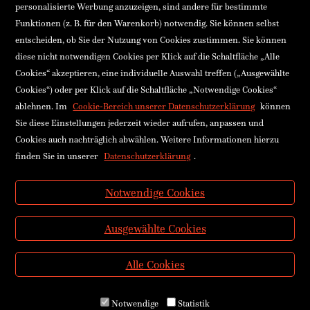
PayPal
Gutschein
personalisierte Werbung anzuzeigen, sind andere für bestimmte
Funktionen (z. B. für den Warenkorb) notwendig. Sie können selbst
Ennsthaler GmbH & Co KG
entscheiden, ob Sie der Nutzung von Cookies zustimmen. Sie können
Stadtplatz 26, 4400 Steyr, Österreich
diese nicht notwendigen Cookies per Klick auf die Schaltfläche „Alle
FN15484x Landesgericht Steyr
Cookies“ akzeptieren, eine individuelle Auswahl treffen („Ausgewählte
UID-NR: ATU37069104
Cookies“) oder per Klick auf die Schaltfläche „Notwendige Cookies“
Bankverbindung
ablehnen. Im
Cookie-Bereich unserer Datenschutzerklärung
können
Raiffeisenkasse Haidershofen
Sie diese Einstellungen jederzeit wieder aufrufen, anpassen und
IBAN: AT74 3227 8000 0004 8868
BIC: RLNWATWW278
Cookies auch nachträglich abwählen. Weitere Informationen hierzu
finden Sie in unserer
Datenschutzerklärung
.
Buchhandlung
+43(0)72 52 520 53-10
Notwendige Cookies
buchhandlung@ennsthaler.at
Verlag
Ausgewählte Cookies
+43(0)72 52 520 53
verlag@ennsthaler.at
Alle Cookies
Notwendige
Statistik