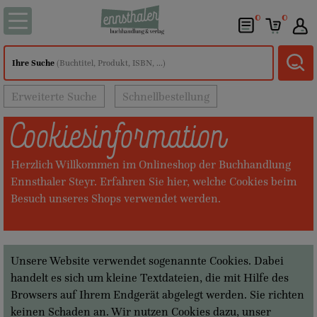
0
0
Ihre Suche
(Buchtitel, Produkt, ISBN, ...)
Erweiterte Suche
Schnellbestellung
Cookiesinformation
Herzlich Willkommen im Onlineshop der Buchhandlung
Ennsthaler Steyr. Erfahren Sie hier, welche Cookies beim
Besuch unseres Shops verwendet werden.
Unsere Website verwendet sogenannte Cookies. Dabei
handelt es sich um kleine Textdateien, die mit Hilfe des
Browsers auf Ihrem Endgerät abgelegt werden. Sie richten
keinen Schaden an. Wir nutzen Cookies dazu, unser