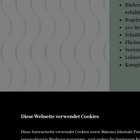
Bücher
erhältl
Regelm
500 lie
Schuld
Fläche
Vertri
Lektor
Komple
Über uns
Ennsthaler
Kontakt & Öffnungszeiten
Stadtplatz 26
Versand & Zahlung
FN15484x La
Diese Webseite verwendet Cookies
E-Reader & E-Books
UID-NR: AT
Service für Schulen
Bankverbin
Service für Bibliotheken
Diese Internetseite verwendet Cookies sowie Matomo (ehemals Piwik
Raiffeisenk
AGB
personalisierte Werbung anzuzeigen, sind andere für bestimmte Fu