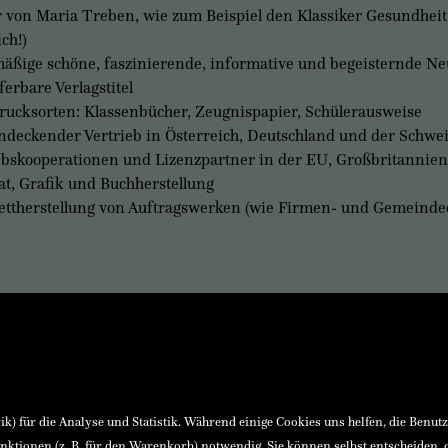
 von Maria Treben, wie zum Beispiel den Klassiker Gesundheit a
ich!)
äßige schöne, faszinierende, informative und begeisternde N
ferbare Verlagstitel
rucksorten: Klassenbücher, Zeugnispapier, Schülerausweise
ndeckender Vertrieb in Österreich, Deutschland und der Schwe
ebskooperationen und Lizenzpartner in der EU, Großbritannie
at, Grafik und Buchherstellung
ttherstellung von Auftragswerken (wie Firmen- und Gemeinde
 GmbH & Co KG
Buchhandlung
, 4400 Steyr, Österreich
+43(0)72 52 520 53-10
ndesgericht Steyr
buchhandlung@ennsthaler.at
U37069104
Verlag
dung
+43(0)72 52 520 53
) für die Analyse und Statistik. Während einige Cookies uns helfen, die Benut
asse Haidershofen
verlag@ennsthaler.at
nktionen (z. B. für den Warenkorb) notwendig. Sie können selbst entscheiden,