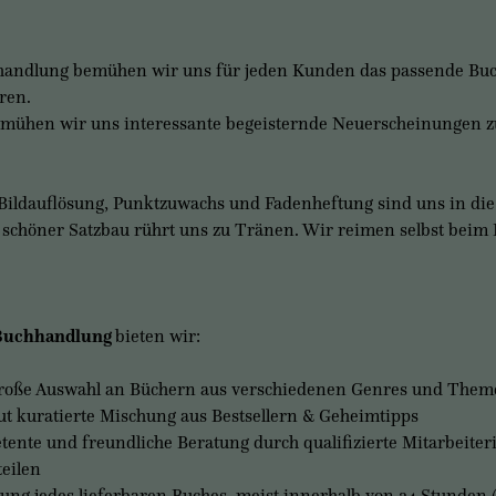
handlung bemühen wir uns für jeden Kunden das passende Buch 
ren.
emühen wir uns interessante begeisternde Neuerscheinungen zu
Bildauflösung, Punktzuwachs und Fadenheftung sind uns in die Wi
n schöner Satzbau rührt uns zu Tränen. Wir reimen selbst beim
Buchhandlung
bieten wir:
roße Auswahl an Büchern aus verschiedenen Genres und Them
ut kuratierte Mischung aus Bestsellern & Geheimtipps
ente und freundliche Beratung durch qualifizierte Mitarbeiter
teilen
ung jedes lieferbaren Buches, meist innerhalb von 24 Stunden (b