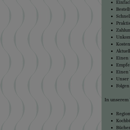
Einfac
Bestel
Schnel
Prakti
Zahlun
Unkomp
Kosten
Aktuel
Einen 
Empfe
Einen 
Unser 
Folgen
In unserem
Region
Kochb
Bücher