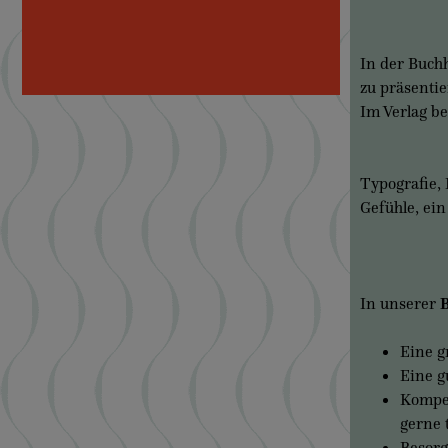
In der Buch
zu präsentie
Im Verlag b
Typografie, 
Gefühle, ei
In unserer
Eine g
Eine g
Kompet
gerne 
Besorg