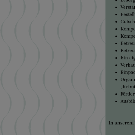
Verstä
Bestel
Gutsch
Kompet
Kompet
Betreu
Betreu
Ein e
Verkau
Einpac
Organi
„Krimi
Förder
Ausbil
In unserem