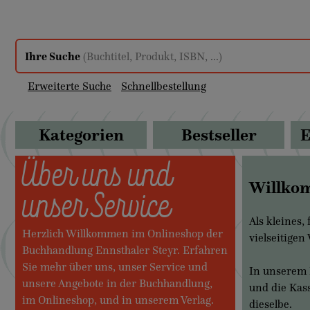
Ihre Suche
(Buchtitel, Produkt, ISBN, ...)
Erweiterte Suche
Schnellbestellung
Kategorien
Bestseller
E
Über uns und
Willkom
unser Service
Als kleines,
Herzlich Willkommen im Onlineshop der
vielseitigen
Buchhandlung Ennsthaler Steyr. Erfahren
Sie mehr über uns, unser Service und
In unserem 
unsere Angebote in der Buchhandlung,
und die Kass
im Onlineshop, und in unserem Verlag.
dieselbe.