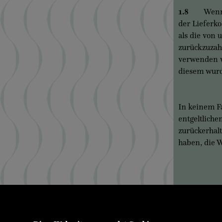
1.8
Wenn der 
der Lieferko
als die von 
zurückzuzahl
verwenden wi
diesem wurd
In keinem F
entgeltlich
zurückerhal
haben, die W
Über uns
Ennsthaler
Kontakt & Öffnungszeiten
Stadtplatz 26
Versand & Zahlung
FN15484x La