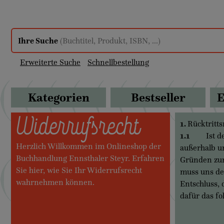
Ihre Suche
(Buchtitel, Produkt, ISBN, ...)
Erweiterte Suche
Schnellbestellung
Kategorien
Bestseller
E
Widerrufsrecht
1.
Rücktritt
1.1
Ist der 
Herzlich Willkommen im Onlineshop der
außerhalb u
Buchhandlung Ennsthaler Steyr. Erfahren
Gründen zurü
Sie hier, wie Sie Ihr Widerrufsrecht
muss uns der
wahrnehmen können.
Entschluss,
dafür das f