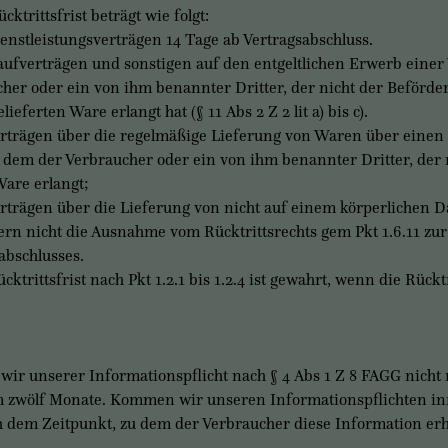
cktrittsfrist beträgt wie folgt:
nstleistungsverträgen 14 Tage ab Vertragsabschluss.
fverträgen und sonstigen auf den entgeltlichen Erwerb einer
her oder ein von ihm benannter Dritter, der nicht der Beförder
elieferten Ware erlangt hat (§ 11 Abs 2 Z 2 lit a) bis c).
trägen über die regelmäßige Lieferung von Waren über einen fe
dem der Verbraucher oder ein von ihm benannter Dritter, der ni
Ware erlangt;
trägen über die Lieferung von nicht auf einem körperlichen Dat
ern nicht die Ausnahme vom Rücktrittsrechts gem Pkt 1.6.11 z
abschlusses.
ktrittsfrist nach Pkt 1.2.1 bis 1.2.4 ist gewahrt, wenn die Rück
unserer Informationspflicht nach § 4 Abs 1 Z 8 FAGG nicht na
 zwölf Monate. Kommen wir unseren Informationspflichten inner
 dem Zeitpunkt, zu dem der Verbraucher diese Information erh