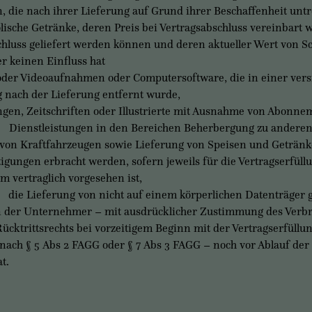
die nach ihrer Lieferung auf Grund ihrer Beschaffenheit unt
ische Getränke, deren Preis bei Vertragsabschluss vereinbart w
chluss geliefert werden können und deren aktueller Wert von 
 keinen Einfluss hat
er Videoaufnahmen oder Computersoftware, die in einer versi
g nach der Lieferung entfernt wurde,
en, Zeitschriften oder Illustrierte mit Ausnahme von Abonnem
tleistungen in den Bereichen Beherbergung zu anderen a
von Kraftfahrzeugen sowie Lieferung von Speisen und Geträn
tigungen erbracht werden, sofern jeweils für die Vertragserf
m vertraglich vorgesehen ist,
eferung von nicht auf einem körperlichen Datenträger gespe
 der Unternehmer – mit ausdrücklicher Zustimmung des Verb
Rücktrittsrechts bei vorzeitigem Beginn mit der Vertragserfüll
nach § 5 Abs 2 FAGG oder § 7 Abs 3 FAGG – noch vor Ablauf der 
t.