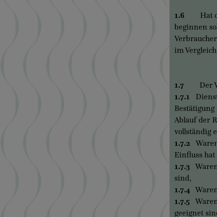
1.6
Hat der V
beginnen sol
Verbraucher 
im Vergleic
1.7
Der Verb
1.7.1
Dienstl
Bestätigung 
Ablauf der R
vollständig 
1.7.2
Waren o
Einfluss hat
1.7.3
Waren, 
sind,
1.7.4
Waren, 
1.7.5
Waren, 
geeignet sin