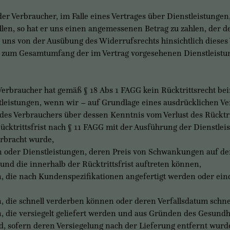
erbraucher, im Falle eines Vertrages über Dienstleistungen, 
len, so hat er uns einen angemessenen Betrag zu zahlen, der d
uns von der Ausübung des Widerrufsrechts hinsichtlich dieses V
h zum Gesamtumfang der im Vertrag vorgesehenen Dienstleistun
raucher hat gemäß § 18 Abs 1 FAGG kein Rücktrittsrecht beim
eistungen, wenn wir – auf Grundlage eines ausdrücklichen Ve
des Verbrauchers über dessen Kenntnis vom Verlust des Rücktrit
ücktrittsfrist nach § 11 FAGG mit der Ausführung der Dienstl
erbracht wurde,
der Dienstleistungen, deren Preis von Schwankungen auf de
 und die innerhalb der Rücktrittsfrist auftreten können,
die nach Kundenspezifikationen angefertigt werden oder einde
die schnell verderben können oder deren Verfallsdatum schnel
die versiegelt geliefert werden und aus Gründen des Gesundh
d, sofern deren Versiegelung nach der Lieferung entfernt wurd