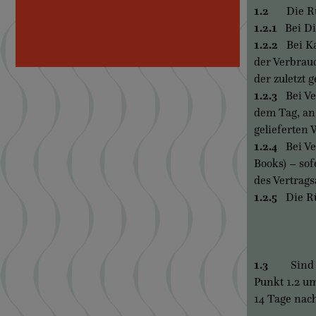
1.2
Die Rü
1.2.1
Bei Die
1.2.2
Bei Kau
der Verbrauc
der zuletzt g
1.2.3
Bei Ver
dem Tag, an 
gelieferten 
1.2.4
Bei Ver
Books) – sof
des Vertrags
1.2.5
Die Rüc
1.3
Sind wir 
Punkt 1.2 um
14 Tage nach