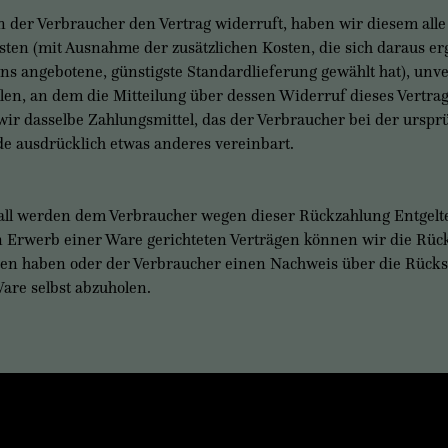
Verbraucher den Vertrag widerruft, haben wir diesem alle Za
sten (mit Ausnahme der zusätzlichen Kosten, die sich daraus er
uns angebotene, günstigste Standardlieferung gewählt hat), un
en, an dem die Mitteilung über dessen Widerruf dieses Vertrag
r dasselbe Zahlungsmittel, das der Verbraucher bei der ursprün
e ausdrücklich etwas anderes vereinbart.
all werden dem Verbraucher wegen dieser Rückzahlung Entgelte
en Erwerb einer Ware gerichteten Verträgen können wir die Rüc
ten haben oder der Verbraucher einen Nachweis über die Rücks
are selbst abzuholen.
 GmbH & Co KG
Buchhandlung
, 4400 Steyr, Österreich
+43(0)72 52 520 53-10
ndesgericht Steyr
buchhandlung@ennsthaler.at