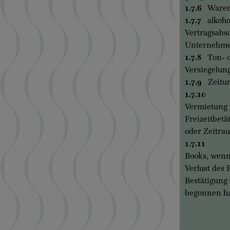
1.7.6
Waren, 
1.7.7
alkohol
Vertragsabs
Unternehmer
1.7.8
Ton- od
Versiegelun
1.7.9
Zeitung
1.7.10
Diens
Vermietung 
Freizeitbetä
oder Zeitrau
1.7.11
die Li
Books, wenn
Verlust des 
Bestätigung 
begonnen ha