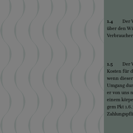
1.4
Der Verb
über den Wid
Verbraucher 
1.5
Der Verbr
Kosten für 
wenn dieser
Umgang durc
er von uns n
einem körper
gem Pkt 1.6
Zahlungspfli