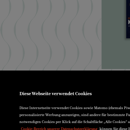
Über uns
Ennsthaler
Kontakt & Öffnungszeiten
Stadtplatz 26
Versand & Zahlung
FN15484x La
Diese Webseite verwendet Cookies
E-Reader & E-Books
UID-NR: AT
Service für Schulen
Bankverbin
Service für Bibliotheken
Diese Internetseite verwendet Cookies sowie Matomo (ehemals Piwik
Raiffeisenk
AGB
personalisierte Werbung anzuzeigen, sind andere für bestimmte Fu
IBAN: AT74 
Widerrufsrecht
BIC: RLNW
notwendigen Cookies per Klick auf die Schaltfläche „Alle Cookies“ 
<VERTRAG WIDERRUFEN>
Cookie-Bereich unserer Datenschutzerklärung
können Sie diese E