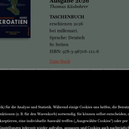
Ausgabe 2026
Thomas Käsbohrer
TASCHENBUCH
erschienen 2026
bei millemari.
Sprache: Deutsch
80 Seiten
ISBN: 978-3-96706-111-6
Zum Buch
 GmbH & Co KG
Buchhandlung
, 4400 Steyr, Österreich
+43(0)72 52 520 53-10
ndesgericht Steyr
buchhandlung@ennsthaler.at
U37069104
Verlag
dung
+43(0)72 52 520 53
) für die Analyse und Statistik. Während einige Cookies uns helfen, die Benut
asse Haidershofen
verlag@ennsthaler.at
nktionen (z. B. für den Warenkorb) notwendig. Sie können selbst entscheiden,
3227 8000 0004 8868
ATWW278
akzeptieren, eine individuelle Auswahl treffen („Ausgewählte Cookies“) oder per
instellungen jederzeit wieder aufrufen, anpassen und Cookies auch nachträglic