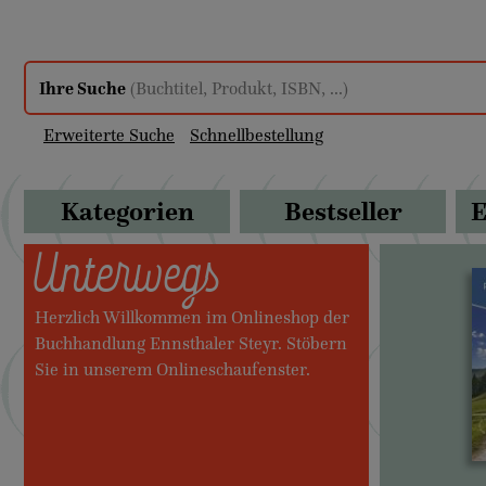
Ihre Suche
(Buchtitel, Produkt, ISBN, ...)
Erweiterte Suche
Schnellbestellung
Kategorien
Bestseller
E
Unterwegs
Herzlich Willkommen im Onlineshop der
Buchhandlung Ennsthaler Steyr. Stöbern
Sie in unserem Onlineschaufenster.