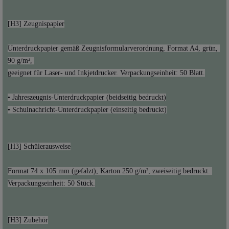
Unterdruckpapier gemäß Zeugnisformularverordnung, Format A4, grün, 