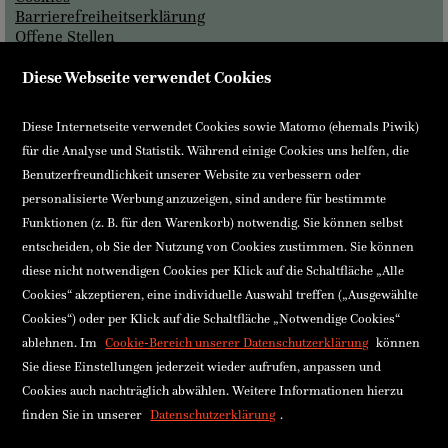
Barrierefreiheitserklärung
Offene Stellen
Impressum
Diese Webseite verwendet Cookies
Einfach und sicher bezahlen
VISA
Mastercard
Diese Internetseite verwendet Cookies sowie Matomo (ehemals Piwik)
für die Analyse und Statistik. Während einige Cookies uns helfen, die
EPS (Sofort)
Rechnung
Benutzerfreundlichkeit unserer Website zu verbessern oder
PayPal
Gutschein
personalisierte Werbung anzuzeigen, sind andere für bestimmte
Funktionen (z. B. für den Warenkorb) notwendig. Sie können selbst
Ennsthaler GmbH & Co KG
entscheiden, ob Sie der Nutzung von Cookies zustimmen. Sie können
Stadtplatz 26, 4400 Steyr, Österreich
diese nicht notwendigen Cookies per Klick auf die Schaltfläche „Alle
FN15484x Landesgericht Steyr
Cookies“ akzeptieren, eine individuelle Auswahl treffen („Ausgewählte
UID-NR: ATU37069104
Cookies“) oder per Klick auf die Schaltfläche „Notwendige Cookies“
Bankverbindung
ablehnen. Im
Cookie-Bereich unserer Datenschutzerklärung
können
Raiffeisenkasse Haidershofen
Sie diese Einstellungen jederzeit wieder aufrufen, anpassen und
IBAN: AT74 3227 8000 0004 8868
BIC: RLNWATWW278
Cookies auch nachträglich abwählen. Weitere Informationen hierzu
finden Sie in unserer
Datenschutzerklärung
.
Buchhandlung