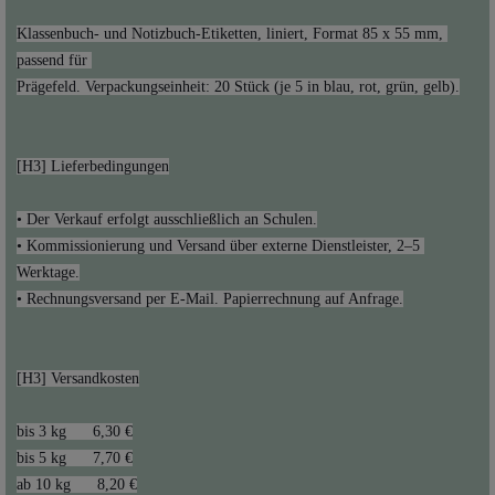
Klassenbuch- und Notizbuch-Etiketten, liniert, Format 85 x 55 mm, 
• Kommissionierung und Versand über externe Dienstleister, 2–5 