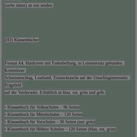
Format A4, Hardcover mit Fadenheftung, in Leinenersatz gebunden. 
Schutzumschlag, Leseband, Einstecktasche auf der Umschlaginnenseite, 